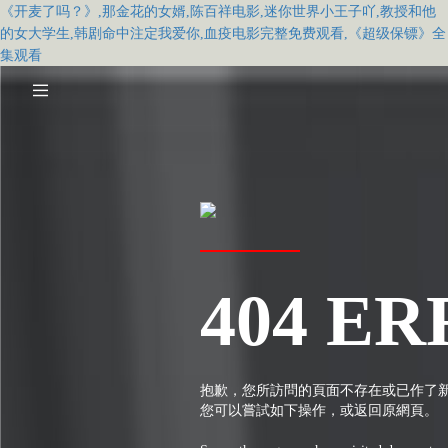
《开麦了吗？》,那金花的女婿,陈百祥电影,迷你世界小王子吖,教授和他
的女大学生,韩剧命中注定我爱你,血疫电影完整免费观看,《超级保镖》全
集观看
404 ER
抱歉，您所訪問的頁面不存在或已作了
您可以嘗試如下操作，或返回原網頁。