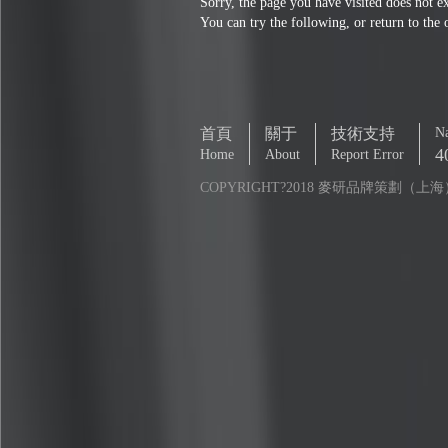
Sorry, the page you have visited does not e
You can try the following, or return to the
首頁
關于
技術支持
Na
4
Home
About
Report Error
COPYRIGHT?2018 麥研品牌策劃（上海）